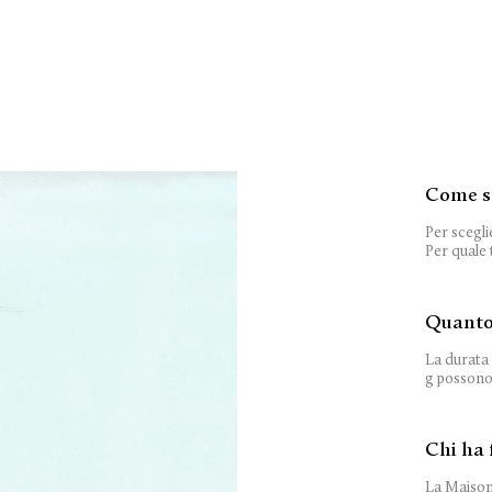
Come s
Per scegli
Per quale t
Quanto
La durata 
g possono e
Chi ha 
La Maison 